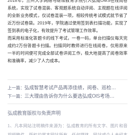
2018年，兰州大学网络与继续教育学院引入弘成OMS在线阅卷
系统，实现了试卷混装、客观题系统自动评阅、主观题在线评阅
的全新业务模式，仅试卷混装一项，相较传统考试模式就节省了
近万份试卷袋。2019年，学院通过使用签到表扫描功能，实现了
签到表的电子化，有效提升了考试管理工作效率。
而采用标准化答题卡的线下考试，一卷一码，单台扫描仪每天完
成约2万份答题卡扫描。扫描同时教师进行在线阅卷，仅用原来
一半的时间便可完成全部试卷评阅工作，极大地提高了阅卷效率
和准确率，减少了人力成本。
弘成智慧考试产品再添佳绩，阅卷、巡检系统好评如潮
上一篇
：
三大理由告诉你为什么要选弘成OIS考场巡检系统
下一篇
：
弘成教育版权与免责声明
1、凡本网站注明稿件来源为：弘成教育的所有文字、图片和音
视频稿件，版权均属本网站所有，任何媒体、网站或个人未经本