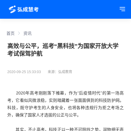
Tog
首页
资讯
高效与公平，巡考“黑科技”为国家开放大学
考试保驾护航
2020-09-25 15:33:03
来源：弘成教育
2020年高考刚刚落下帷幕，作为“后疫情时代”的第一场高
考，它看似风微浪稳，实则暗藏着一张面面俱到的科技防护网。
科技，既守护考生的人身安全，也将各种违规行为拒之考场之
外，确保了国家人才选拔的公正与公平。
其实，不止高考。科技正以一种不可阻挡之势，润物细无声