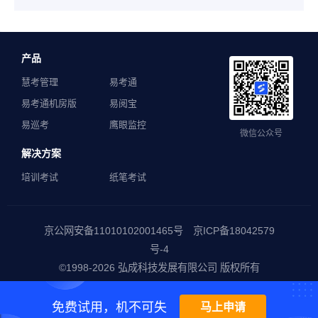
产品
慧考管理
易考通
易考通机房版
易阅宝
易巡考
鹰眼监控
微信公众号
解决方案
培训考试
纸笔考试
京公网安备11010102001465号 京ICP备18042579
号-4
©1998-
2026 弘成科技发展有限公司 版权所有
免费试用，机不可失
马上申请