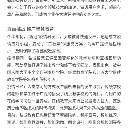
弘成教育认为，疫情中，新需求、新技术为在线教育带来大量机
会，推动了行业的各个领域技术的加速，做透用户需求、超前布
局产品和服务，已成为企业在大浪狂沙中的立身之本。
直面挑战 推广智慧教育
今年年初，“新冠”疫情暴发后，弘成教育快速反应，迅速成立疫
情应对小组，启动了 “三板斧”保服务方案，为客户提供远程维
护，及时保障了项目高效运行。
疫情期间，弘成智慧云课堂因智能化的教学功能和直播互动功
能，帮助高校打通了线上教学和线下教学壁垒，表现出色，被中
国人民大学多个全日制本科学院、继续教育学院和江苏大学继续
教育学院等20多所院校引入。
疫情已经让人类学习的方式发生前所未有的发生改变，传统学校
的老师和学生终于广泛的接受了线上教学模式的洗礼。而用户的
在线学习习惯一旦养成，在线教育未来行业发展潜力巨大，这是
历史给予弘成人的时代机遇，也是弘成人对于外界挑战的回应。
目前，弘成教育已先后研发了智能陪练、智能督导、智能练习、
测评、智能推荐课程、智能激励、图文识别、图像合规检测等多