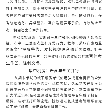
与实时反馈
。与其他考试形式相比，双机位考试在时间安
排上更加灵活，对于院校备受关注的考中防作弊问题，易
考通客户端可通过
考前考后人脸识别、考中随机抓拍、作
答轨迹追踪、异常警告、客户端霸屏
等手段，有效防止替
考、翻阅答案等舞弊行为。
鹰眼监控系统可实现对考生作答环境的360度无死角监
控，考中一旦发现考生有异常行为，教师可采取在鹰眼监
文字提醒警告、发起视频语音通话
控端
等措施。对于
暂停考
多次警告无效的考生，监考教师可通过教师监控端
生作答、强制交卷
。
集中机房：严肃与规范并行
从期末考试的线下纸质考试使用弘成慧考提供的全流
程阅卷服务到学位外语集中机房考试，弘成慧考已多次为
山东中医药大学提供不同模式的考试服务，本次山东中医
药大学近1500名考生通过弘成慧考管理平台完成了报名、
缴费、准考证打印等流程。院校通过弘成慧考管理平台完
成了考试组织、考场自动安排等工作。