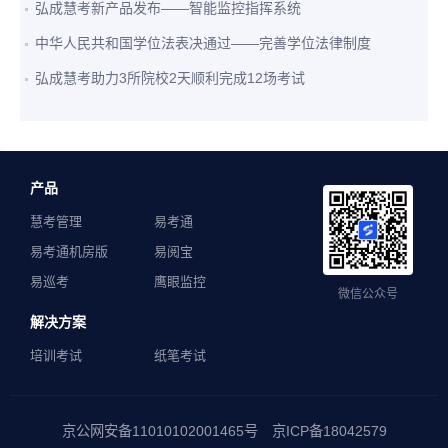
弘成慧考新产品发布——智能监控指挥系统
中华人民共和国学位法表决通过——完善学位法律制度
弘成慧考助力3所院校2天顺利完成12场考试
产品
慧考管理
易考通
易考通机房版
易阅宝
易巡考
鹰眼监控
微信公众号
解决方案
培训考试
纸笔考试
京公网安备11010102001465号 京ICP备18042579