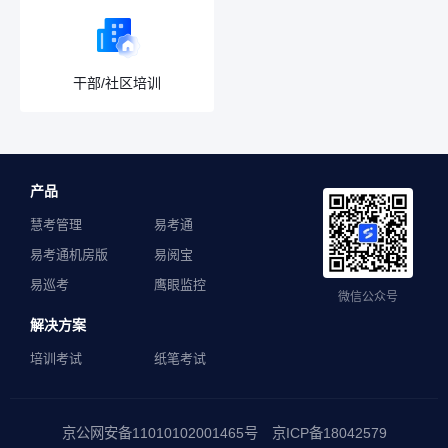
干部/社区培训
产品
慧考管理
易考通
易考通机房版
易阅宝
易巡考
鹰眼监控
微信公众号
解决方案
培训考试
纸笔考试
京公网安备11010102001465号 京ICP备18042579